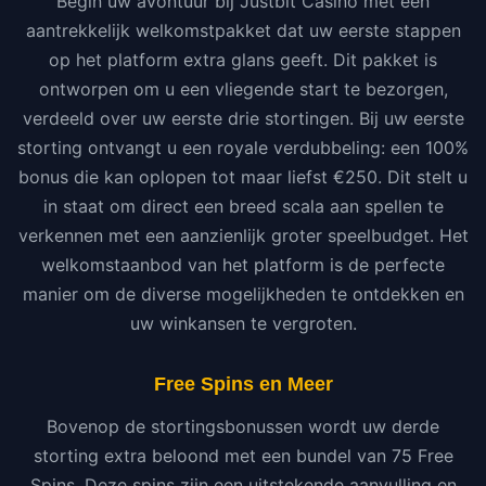
Begin uw avontuur bij Justbit Casino met een
aantrekkelijk welkomstpakket dat uw eerste stappen
op het platform extra glans geeft. Dit pakket is
ontworpen om u een vliegende start te bezorgen,
verdeeld over uw eerste drie stortingen. Bij uw eerste
storting ontvangt u een royale verdubbeling: een 100%
bonus die kan oplopen tot maar liefst €250. Dit stelt u
in staat om direct een breed scala aan spellen te
verkennen met een aanzienlijk groter speelbudget. Het
welkomstaanbod van het platform is de perfecte
manier om de diverse mogelijkheden te ontdekken en
uw winkansen te vergroten.
Free Spins en Meer
Bovenop de stortingsbonussen wordt uw derde
storting extra beloond met een bundel van 75 Free
Spins. Deze spins zijn een uitstekende aanvulling en