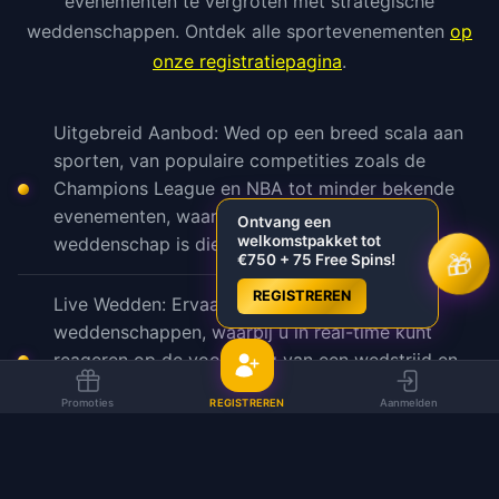
evenementen te vergroten met strategische
weddenschappen. Ontdek alle sportevenementen
op
onze registratiepagina
.
Uitgebreid Aanbod: Wed op een breed scala aan
sporten, van populaire competities zoals de
Champions League en NBA tot minder bekende
evenementen, waardoor er altijd een
Ontvang een
welkomstpakket tot
weddenschap is die aansluit bij uw interesse.
🎁
€750 + 75 Free Spins!
REGISTREREN
Live Wedden: Ervaar de adrenaline van live
weddenschappen, waarbij u in real-time kunt
reageren op de voortgang van een wedstrijd en
direct kunt profiteren van veranderende
Promoties
REGISTREREN
Aanmelden
quoteringen.
eSports: Duik in de snelgroeiende wereld van