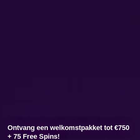
Ontvang een welkomstpakket tot €750
+ 75 Free Spins!