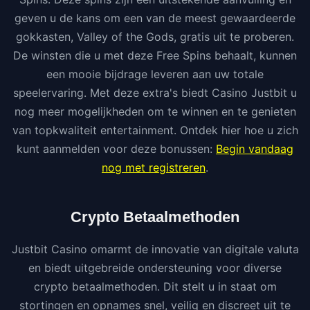
geven u de kans om een van de meest gewaardeerde
gokkasten, Valley of the Gods, gratis uit te proberen.
De winsten die u met deze Free Spins behaalt, kunnen
een mooie bijdrage leveren aan uw totale
speelervaring. Met deze extra's biedt Casino Justbit u
nog meer mogelijkheden om te winnen en te genieten
van topkwaliteit entertainment. Ontdek hier hoe u zich
kunt aanmelden voor deze bonussen:
Begin vandaag
nog met registreren
.
Crypto Betaalmethoden
Justbit Casino omarmt de innovatie van digitale valuta
en biedt uitgebreide ondersteuning voor diverse
crypto betaalmethoden. Dit stelt u in staat om
stortingen en opnames snel, veilig en discreet uit te