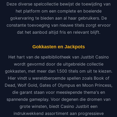
Deze diverse spelcollectie bewijst de toewijding van
het platform om een complete en boeiende
gokervaring te bieden aan al haar gebruikers. De
constante toevoeging van nieuwe titels zorgt ervoor
dat het aanbod altijd fris en relevant blijft.
Gokkasten en Jackpots
Het hart van de spelbibliotheek van Justbit Casino
wordt gevormd door de uitgebreide collectie
gokkasten, met meer dan 1.500 titels om uit te kiezen.
Hier vindt u wereldberoemde spellen zoals Book of
Dead, Wolf Gold, Gates of Olympus en Moon Princess,
die garant staan voor meeslepende thema's en
spannende gameplay. Voor degenen die dromen van
grote winsten, biedt Casino Justbit een
indrukwekkend assortiment aan progressieve