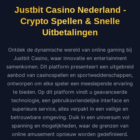
Justbit Casino Nederland -
Crypto Spellen & Snelle
Uitbetalingen
Ontdek de dynamische wereld van online gaming bij
Justbit Casino, waar innovatie en entertainment
samenkomen. Dit platform presenteert een uitgebreid
aanbod van casinospellen en sportweddenschappen,
ontworpen om elke speler een meeslepende ervaring
te bieden. Op dit platform vindt u geavanceerde
technologie, een gebruiksvriendelijke interface en
superieure service, alles verpakt in een veilige en
betrouwbare omgeving. Duik in een universum vol
spanning en mogelijkheden, waar de grenzen van
online amusement opnieuw worden gedefinieerd.