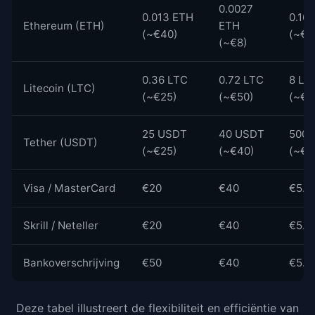
0.0027
0.013 ETH
0.16
Ethereum (ETH)
ETH
(~€40)
(~€5
(~€8)
0.36 LTC
0.72 LTC
8 LT
Litecoin (LTC)
(~€25)
(~€50)
(~€5
25 USDT
40 USDT
500 
Tether (USDT)
(~€25)
(~€40)
(~€5
Visa / MasterCard
€20
€40
€5.0
Skrill / Neteller
€20
€40
€5.0
Bankoverschrijving
€50
€40
€5.0
Deze tabel illustreert de flexibiliteit en efficiëntie van