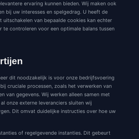
elevantere ervaring kunnen bieden. Wij maken ook
n bij uw interesses en spelgedrag. U heeft de
t uitschakelen van bepaalde cookies kan echter
er te controleren voor een optimale balans tussen
rtijen
eer dit noodzakelijk is voor onze bedrijfsvoering
 bij cruciale processen, zoals het verwerken van
eren van gegevens. Wij werken alleen samen met
 onze externe leveranciers sluiten wij
en. Dit omvat duidelijke instructies over hoe uw
anties of regelgevende instanties. Dit gebeurt