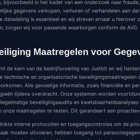
ijn, bijvoorbeeld in het kader van een onderzoek naar frau
nlijke gegevens verkopen, verhuren of verhandelen aan d
 datadeling is essentieel en wij streven ernaar u hierover
en, zorgen wij voor passende waarborgen conform de AVG. 
eiliging Maatregelen voor Gege
de kern van de bedrijfsvoering van Justbit en wij hante
 technische en organisatorische beveiligingsmaatregele
orkomen. Alle gevoelige informatie, zoals financiële en per
gieën tijdens overdracht. Onze systemen worden voortduren
 Regelmatige beveiligingsaudits en kwetsbaarheidsanalyses
an onze maatregelen te testen. Dit garandeert een proactiev
strikte interne protocollen en toegangscontroles om de pr
taak moeten uitvoeren, hebben toegang tot persoonsgegeve