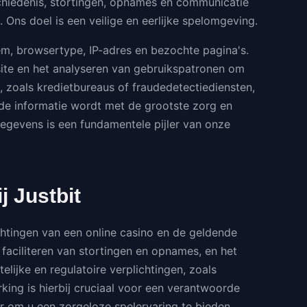
schiedenis, stortingen, opnames en communicatie
Ons doel is een veilige en eerlijke spelomgeving.
em, browsertype, IP-adres en bezochte pagina's.
ite en het analyseren van gebruikspatronen om
, zoals kredietbureaus of fraudedetectiediensten,
lde informatie wordt met de grootste zorg en
gegevens is een fundamentele pijler van onze
 Justbit
achtingen van een online casino en de geldende
faciliteren van stortingen en opnames, en het
ijke en regulatoire verplichtingen, zoals
king is hierbij cruciaal voor een verantwoorde
aar om u een zorgeloze spelervaring te bieden.