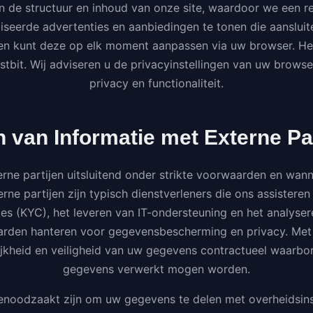
an de structuur en inhoud van onze site, waardoor we een r
eerde advertenties en aanbiedingen te tonen die aansluite
n en kunt deze op elk moment aanpassen via uw browser. He
ustbit. Wij adviseren u de privacyinstellingen van uw brows
privacy en functionaliteit.
 van Informatie met Externe Pa
erne partijen uitsluitend onder strikte voorwaarden en wann
rne partijen zijn typisch dienstverleners die ons assisteren
roles (KYC), het leveren van IT-ondersteuning en het analys
rden hanteren voor gegevensbescherming en privacy. Met al
kheid en veiligheid van uw gegevens contractueel waarborg
gegevens verwerkt mogen worden.
enoodzaakt zijn om uw gegevens te delen met overheidsinst