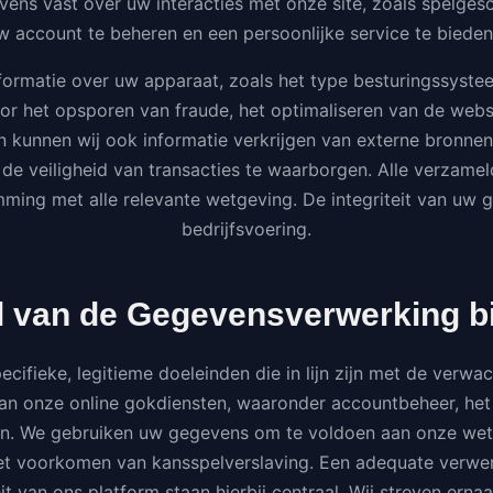
vens vast over uw interacties met onze site, zoals spelge
 account te beheren en een persoonlijke service te bieden. 
ormatie over uw apparaat, zoals het type besturingssyste
r het opsporen van fraude, het optimaliseren van de webs
 kunnen wij ook informatie verkrijgen van externe bronnen
e veiligheid van transacties te waarborgen. Alle verzame
ming met alle relevante wetgeving. De integriteit van uw 
bedrijfsvoering.
l van de Gegevensverwerking bij
cifieke, legitieme doeleinden die in lijn zijn met de verw
van onze online gokdiensten, waaronder accountbeheer, het 
n. We gebruiken uw gegevens om te voldoen aan onze wettel
n het voorkomen van kansspelverslaving. Een adequate verwer
eit van ons platform staan hierbij centraal. Wij streven ern