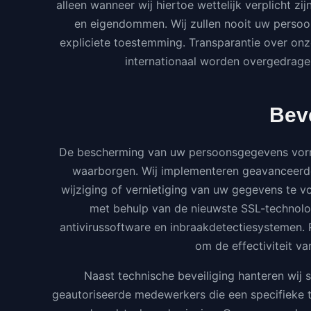
alleen wanneer wij hiertoe wettelijk verplicht z
en eigendommen. Wij zullen nooit uw persoo
expliciete toestemming. Transparantie over onze
internationaal worden overgedrag
Bev
De bescherming van uw persoonsgegevens vormt 
waarborgen. Wij implementeren geavanceerde
wijziging of vernietiging van uw gegevens te vo
met behulp van de nieuwste SSL-technolo
antivirussoftware en inbraakdetectiesystemen.
om de effectiviteit v
Naast technische beveiliging hanteren wij 
geautoriseerde medewerkers die een specifieke 