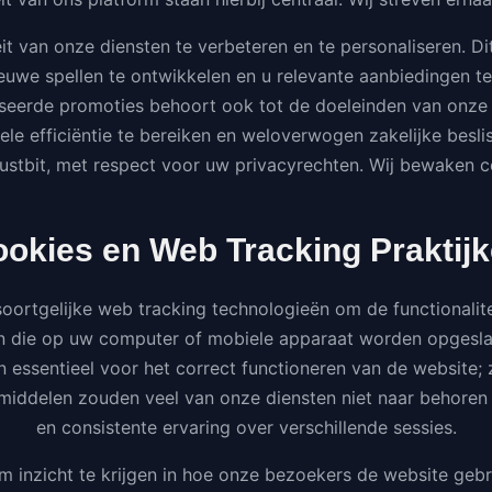
t van onze diensten te verbeteren en te personaliseren. 
nieuwe spellen te ontwikkelen en u relevante aanbiedingen 
iseerde promoties behoort ook tot de doeleinden van onze 
ele efficiëntie te bereiken en weloverwogen zakelijke besl
Justbit, met respect voor uw privacyrechten. Wij bewaken 
okies en Web Tracking Praktij
soortgelijke web tracking technologieën om de functionalit
n die op uw computer of mobiele apparaat worden opgeslage
n essentieel voor het correct functioneren van de website
middelen zouden veel van onze diensten niet naar behore
en consistente ervaring over verschillende sessies.
 om inzicht te krijgen in hoe onze bezoekers de website ge