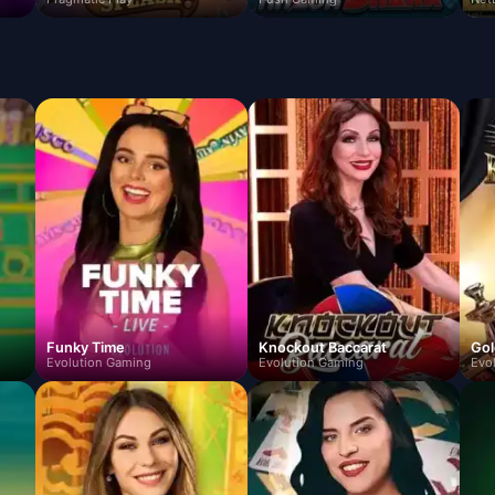
Funky Time
Knockout Baccarat
Gol
Evolution Gaming
Evolution Gaming
Evo