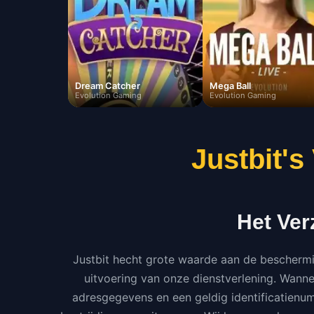
Dream Catcher
Mega Ball
Evolution Gaming
Evolution Gaming
Justbit's
Het Ver
Justbit hecht grote waarde aan de beschermin
uitvoering van onze dienstverlening. Wanne
adresgegevens en een geldig identificatienum