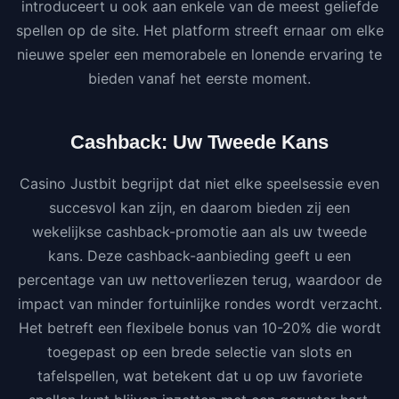
introduceert u ook aan enkele van de meest geliefde
spellen op de site. Het platform streeft ernaar om elke
nieuwe speler een memorabele en lonende ervaring te
bieden vanaf het eerste moment.
Cashback: Uw Tweede Kans
Casino Justbit begrijpt dat niet elke speelsessie even
succesvol kan zijn, en daarom bieden zij een
wekelijkse cashback-promotie aan als uw tweede
kans. Deze cashback-aanbieding geeft u een
percentage van uw nettoverliezen terug, waardoor de
impact van minder fortuinlijke rondes wordt verzacht.
Het betreft een flexibele bonus van 10-20% die wordt
toegepast op een brede selectie van slots en
tafelspellen, wat betekent dat u op uw favoriete