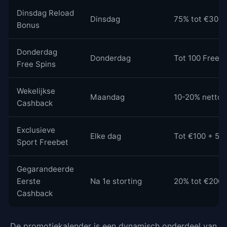
Dinsdag Reload
Dinsdag
75% tot €300
Bonus
Donderdag
Donderdag
Tot 100 Free S
Free Spins
Wekelijkse
Maandag
10-20% nettov
Cashback
Exclusieve
Elke dag
Tot €100 + 50
Sport Freebet
Gegarandeerde
Eerste
Na 1e storting
20% tot €200
Cashback
De promotiekalender is een dynamisch onderdeel van