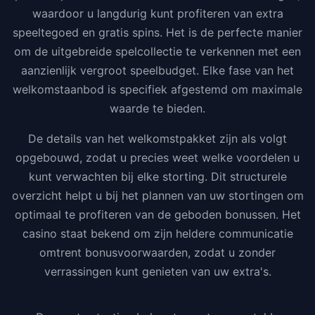
waardoor u langdurig kunt profiteren van extra
speeltegoed en gratis spins. Het is de perfecte manier
om de uitgebreide spelcollectie te verkennen met een
aanzienlijk vergroot speelbudget. Elke fase van het
welkomstaanbod is specifiek afgestemd om maximale
waarde te bieden.
De details van het welkomstpakket zijn als volgt
opgebouwd, zodat u precies weet welke voordelen u
kunt verwachten bij elke storting. Dit structurele
overzicht helpt u bij het plannen van uw stortingen om
optimaal te profiteren van de geboden bonussen. Het
casino staat bekend om zijn heldere communicatie
omtrent bonusvoorwaarden, zodat u zonder
verrassingen kunt genieten van uw extra's.