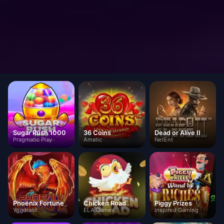
Sugar Rush 1000
36 Coins
Dead or Alive II
Pragmatic Play
Amatic
NetEnt
Phoenix Fortune
Chicken Road
Piggy Prizes
Yggdrasil
ELA Games
Inspired Gaming