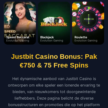
Speed Baccarat
Blackjack
Roulette
Evolution Gaming
Evolution Gaming
Evolution Gaming
Justbit Casino Bonus: Pak
€750 & 75 Free Spins
Het dynamische aanbod van Justbit Casino is
ontworpen om elke speler een lonende ervaring te
bieden, van nieuwkomers tot doorgewinterde
liefhebbers. Deze pagina belicht de diverse
bonusstructuren en promoties die op het platform