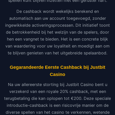
spellen kunt blijven inzetten met een geruster hart.
De cashback wordt wekelijks berekend en
automatisch aan uw account toegevoegd, zonder
ingewikkelde activeringsprocessen. Dit initiatief toont
de betrokkenheid bij het welzijn van de spelers, door
hen een vangnet te bieden. Het is een concrete blijk
van waardering voor uw loyaliteit en moedigt aan om
te blijven genieten van het uitgebreide spelaanbod.
Gegarandeerde Eerste Cashback bij Justbit
Casino
Na uw allereerste storting bij Justbit Casino bent u
verzekerd van een royale 20% cashback, met een
terugbetaling die kan oplopen tot €200. Deze speciale
introductie-cashback is een risicovrije manier om de
diverse spellen van het casino te verkennen, wetende