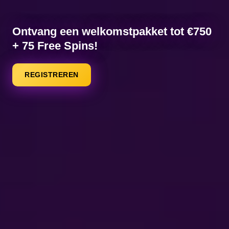
Ontvang een welkomstpakket tot €750
+ 75 Free Spins!
REGISTREREN