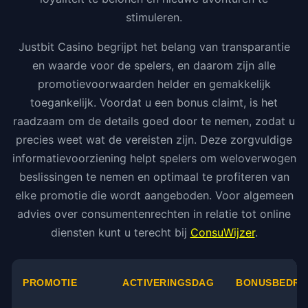
stimuleren.
Justbit Casino begrijpt het belang van transparantie
en waarde voor de spelers, en daarom zijn alle
promotievoorwaarden helder en gemakkelijk
toegankelijk. Voordat u een bonus claimt, is het
raadzaam om de details goed door te nemen, zodat u
precies weet wat de vereisten zijn. Deze zorgvuldige
informatievoorziening helpt spelers om weloverwogen
beslissingen te nemen en optimaal te profiteren van
elke promotie die wordt aangeboden. Voor algemeen
advies over consumentenrechten in relatie tot online
diensten kunt u terecht bij
ConsuWijzer
.
PROMOTIE
ACTIVERINGSDAG
BONUSBEDRA