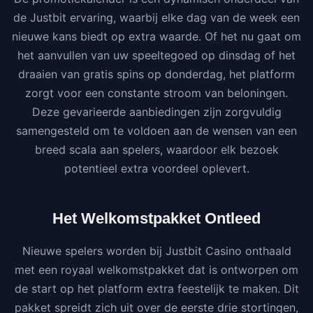
de Justbit ervaring, waarbij elke dag van de week een
nieuwe kans biedt op extra waarde. Of het nu gaat om
het aanvullen van uw speeltegoed op dinsdag of het
draaien van gratis spins op donderdag, het platform
zorgt voor een constante stroom van beloningen.
Deze gevarieerde aanbiedingen zijn zorgvuldig
samengesteld om te voldoen aan de wensen van een
breed scala aan spelers, waardoor elk bezoek
potentieel extra voordeel oplevert.
Het Welkomstpakket Ontleed
Nieuwe spelers worden bij Justbit Casino onthaald
met een royaal welkomstpakket dat is ontworpen om
de start op het platform extra feestelijk te maken. Dit
pakket spreidt zich uit over de eerste drie stortingen,