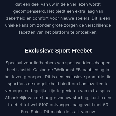
dat een deel van uw initiële verliezen wordt
gecompenseerd. Het biedt een extra laag van
zekerheid en comfort voor nieuwe spelers. Dit is een
unieke kans om zonder grote zorgen de verschillende
facetten van het platform te ontdekken.
Exclusieve Sport Freebet
Speciaal voor liefhebbers van sportweddenschappen
heeft Justbit Casino de 'Welkomst FB' aanbieding in
het leven geroepen. Dit is een exclusieve promotie die
sportfans de mogelijkheid biedt om hun inzetten te
verhogen en tegelijkertijd te genieten van extra spins.
Afhankelijk van de hoogte van uw storting, kunt u een
freebet tot wel €100 ontvangen, aangevuld met 50
Free Spins. Dit maakt de start van uw