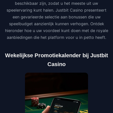
beschikbaar zijn, zodat u het meeste uit uw
speelervaring kunt halen. Justbit Casino presenteert
een gevarieerde selectie aan bonussen die uw
speelbudget aanzienlijk kunnen verhogen. Ontdek
hieronder hoe u uw voordeel kunt doen met de royale
aanbiedingen die het platform voor u in petto heeft.
Wekelijkse Promotiekalender bij Justbit
Casino