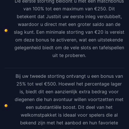
De eerste storting beloont u met een matchbonus
van 100% tot een maximum van €250. Dit
betekent dat Justbit uw eerste inleg verdubbelt,
waardoor u direct met een groter saldo aan de
slag kunt. Een minimale storting van €20 is vereist
om deze bonus te activeren, wat een uitstekende
gelegenheid biedt om de vele slots en tafelspellen
uit te proberen.
Bij uw tweede storting ontvangt u een bonus van
25% tot wel €500. Hoewel het percentage lager
is, biedt dit een aanzienlijk extra bedrag voor
diegenen die hun avontuur willen voortzetten met
een substantiële boost. Dit deel van het
welkomstpakket is ideaal voor spelers die al
bekend zijn met het aanbod en hun favoriete